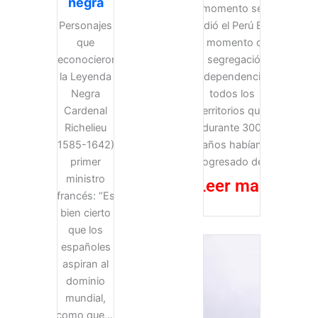
negra
momento se
Personajes
jodió el Perú En
que
el momento de
reconocieron
la segregación
la Leyenda
(independencia),
Negra
todos los
Cardenal
territorios que
Richelieu
durante 300
(1585-1642),
años habían
primer
progresado de...
ministro
Leer mas
francés: “Es
bien cierto
que los
españoles
aspiran al
dominio
mundial,
como que,...