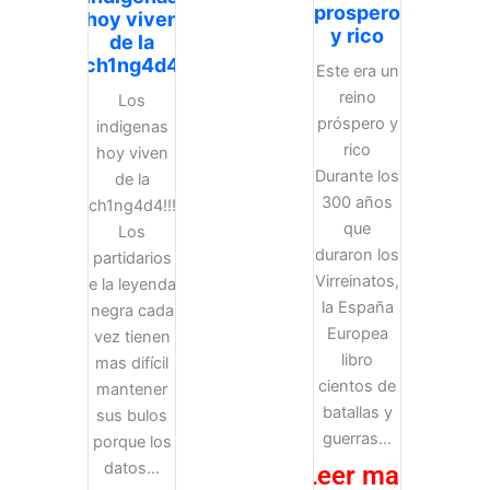
prospero
hoy viven
y rico
de la
ch1ng4d4
Este era un
reino
Los
próspero y
indigenas
rico
hoy viven
Durante los
de la
300 años
ch1ng4d4!!!
que
Los
duraron los
partidarios
Virreinatos,
e la leyenda
la España
negra cada
Europea
vez tienen
libro
mas difícil
cientos de
mantener
batallas y
sus bulos
guerras...
porque los
datos...
Leer mas