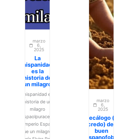
marzo
6,
2025
La
hispanidad
es la
historia de
un milagro
La hispanidad es la
marzo
historia de un
6,
milagro
2025
@espaolpuracepa6
Decálogo (o
credo) del
El Imperio Español
buen
fue un milagro.
hispanofobo.