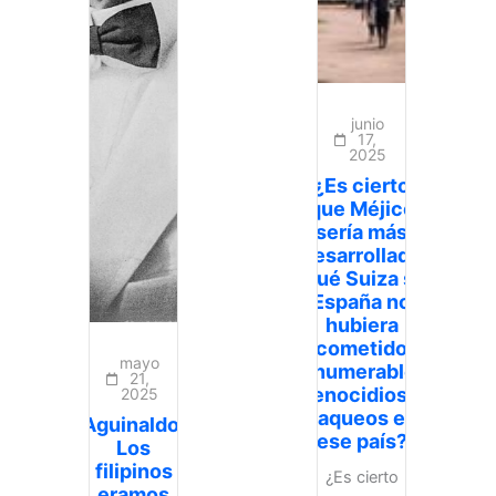
junio
17,
2025
¿Es cierto
que Méjico
sería más
desarrollado
qué Suiza si
España no
hubiera
cometido
mayo
innumerables
21,
genocidios y
2025
saqueos en
Aguinaldo:
ese país?
Los
filipinos
¿Es cierto
eramos