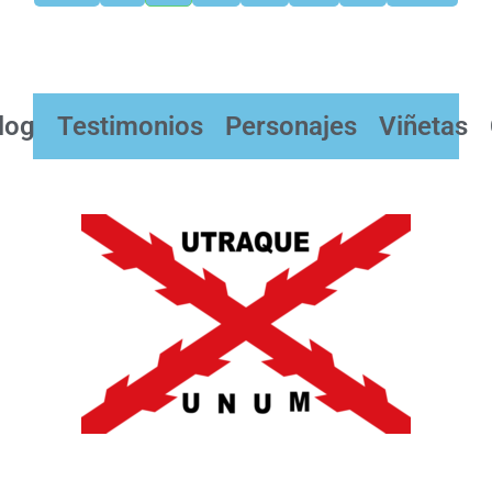
log
Testimonios
Personajes
Viñetas