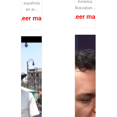
América.
española
Buscaban...
en el...
Leer mas
Leer mas