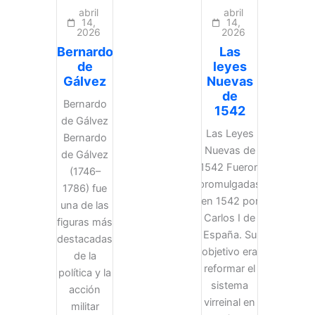
abril
abril
14,
14,
2026
2026
Bernardo
Las
de
leyes
Gálvez
Nuevas
de
Bernardo
1542
de Gálvez
Las Leyes
Bernardo
Nuevas de
de Gálvez
1542 Fueron
(1746–
promulgadas
1786) fue
en 1542 por
una de las
Carlos I de
figuras más
España. Su
destacadas
objetivo era
de la
reformar el
política y la
sistema
acción
virreinal en
militar