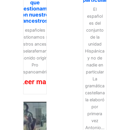
que
cuestionamos
El
son nuestros
español
ancestros
es del
Los españoles que
conjunto
cuestionamos son
de la
nuestros ancestros
unidad
@joselarafernandez
Hispánica
♬ sonido original –
y no de
Pro
nadie en
Hispanoamérica
particular
La
Leer mas
gramática
castellana
la elaboró
por
primera
vez
Antonio...