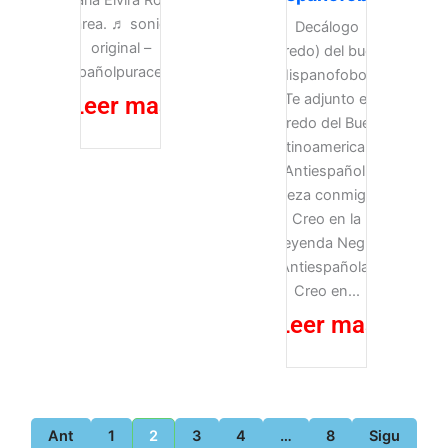
María Elvira Roca
Barea. ♬ sonido
Decálogo
original –
(credo) del buen
españolpuracepa
Hispanofobo
Te adjunto el
Leer mas
Credo del Buen
Latinoamericano
Antiespañol:
Reza conmigo
Creo en la
Leyenda Negra
Antiespañola.
Creo en...
Leer mas
Ant
1
2
3
4
…
8
Sigu