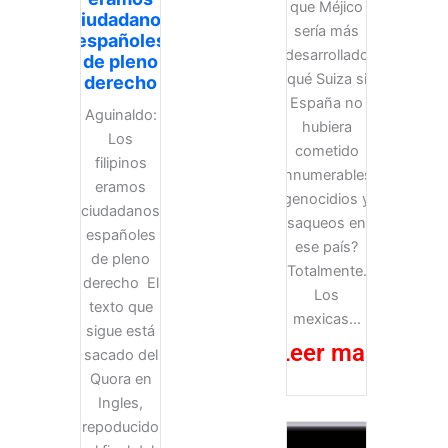
que Méjico
ciudadanos
sería más
españoles
desarrollado
de pleno
qué Suiza si
derecho
España no
Aguinaldo:
hubiera
Los
cometido
filipinos
innumerables
eramos
genocidios y
ciudadanos
saqueos en
españoles
ese país?
de pleno
Totalmente.
derecho El
Los
texto que
mexicas...
sigue está
Leer mas
sacado del
Quora en
Ingles,
repoducido