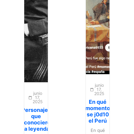
junio
17,
junio
2025
17,
En qué
2025
momento
Personajes
se j0d10
que
el Perú
reconocieron
la leyenda
En qué