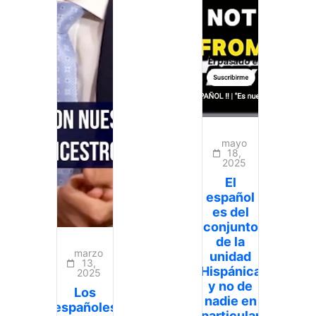
mayo
18,
2025
El
español
es del
conjunto
de la
marzo
unidad
13,
Hispánica
2025
y no de
Los
nadie en
españoles
particular