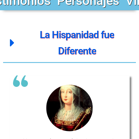
stimonios
Personajes
Vi
La
Hispanidad
fue
Diferente