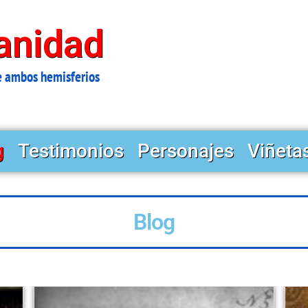
anidad
e ambos hemisferios
g
Testimonios
Personajes
Viñeta
Blog