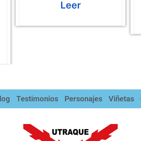
Leer
log
Testimonios
Personajes
Viñetas