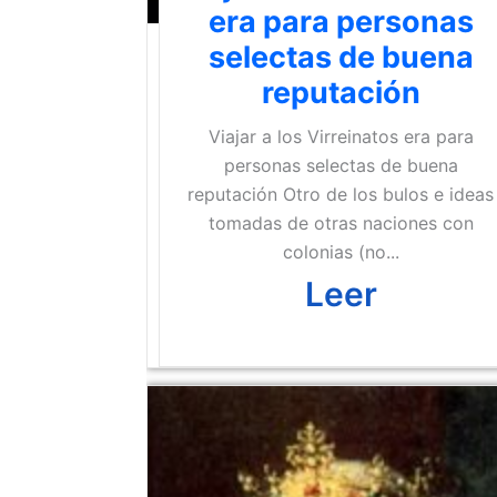
era para personas
selectas de buena
reputación
Viajar a los Virreinatos era para
personas selectas de buena
reputación Otro de los bulos e ideas
tomadas de otras naciones con
colonias (no...
Leer