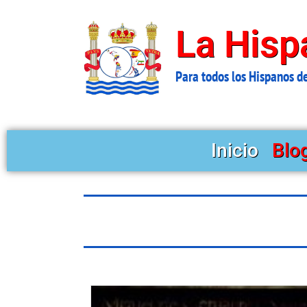
Ir
al
La Hisp
contenido
Para todos los Hispanos d
Inicio
Blo