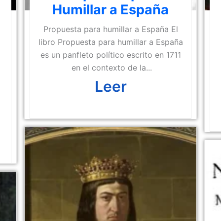
Humillar a España
Propuesta para humillar a España El
libro Propuesta para humillar a España
es un panfleto político escrito en 1711
en el contexto de la...
Leer