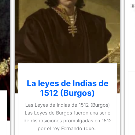
La leyes de Indias de
1512 (Burgos)
Las Leyes de Indias de 1512 (Burgos)
Las Leyes de Burgos fueron una serie
de disposiciones promulgadas en 1512
por el rey Fernando (que...