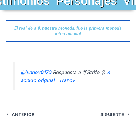
stimonios
Personajes
Vi
El real de a 8, nuestra moneda, fue la primera moneda
internacional
@ivanov0170
Respuesta a @Strife 𒌐
♬
sonido original - Ivanov
ANTERIOR
SIGUIENTE