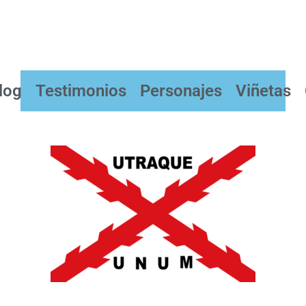
log
Testimonios
Personajes
Viñetas