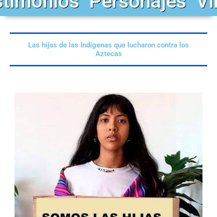
stimonios
Personajes
Vi
Las hijas de las Indígenas que lucharon contra los
Aztecas