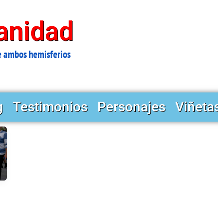
anidad
e ambos hemisferios
g
Testimonios
Personajes
Viñeta