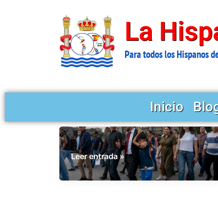
Ir
al
La Hisp
contenido
Para todos los Hispanos d
Inicio
Blo
El
Leer entrada »
«NO»
genocidio:
testimonio
directo