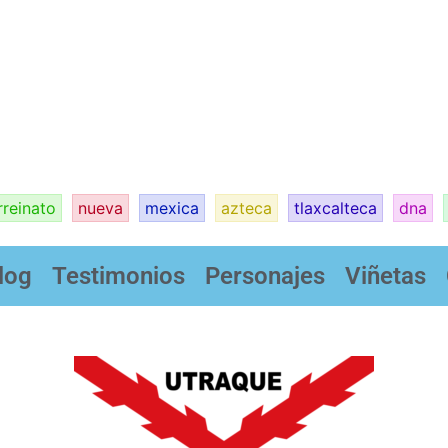
rreinato
nueva
mexica
azteca
tlaxcalteca
dna
log
Testimonios
Personajes
Viñetas