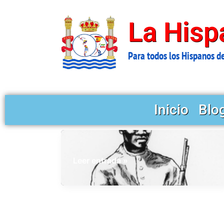
Ir
al
La Hisp
contenido
Para todos los Hispanos d
Inicio
Blo
Francisco
Leer entrada »
Menéndez:
el
esclavo
que