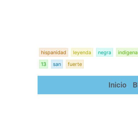
recupero
su
libertad
en
la
Florida
Hispana
hispanidad
leyenda
negra
indigena
13
san
fuerte
Inicio
B