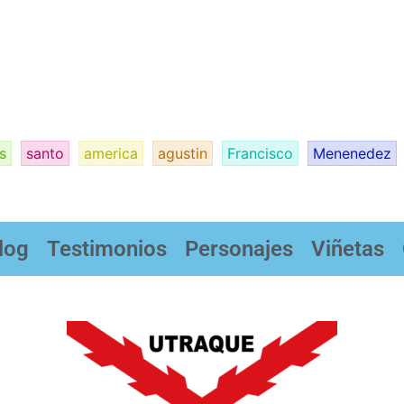
s
santo
america
agustin
Francisco
Menenedez
log
Testimonios
Personajes
Viñetas