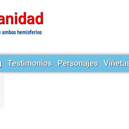
anidad
e ambos hemisferios
g
Testimonios
Personajes
Viñeta