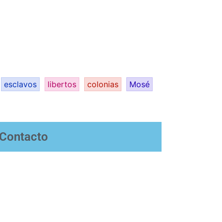
esclavos
libertos
colonias
Mosé
Contacto