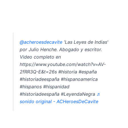
@acheroesdecavite
'Las Leyes de Indias'
por Julio Henche. Abogado y escritor.
Video completo en
https://www.youtube.com/watch?v=AV-
2fRR3Q-E&t=26s #historia #españa
#historiadeespaña #hispanoamerica
#hispanos #hispanidad
#historiadeespaña #LeyendaNegra
♬
sonido original - ACHeroesDeCavite