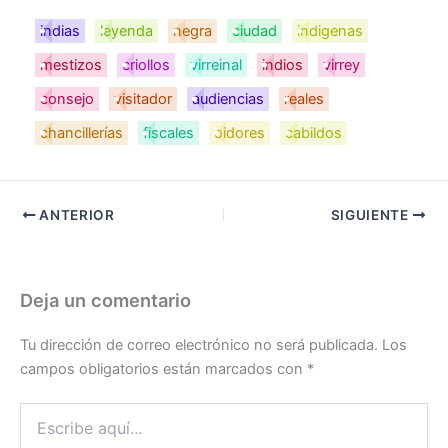
indias
leyenda
negra
ciudad
indigenas
mestizos
criollos
virreinal
indios
virrey
consejo
visitador
audiencias
reales
chancillerías
fiscales
oidores
cabildos
ANTERIOR
SIGUIENTE
Deja un comentario
Tu dirección de correo electrónico no será publicada.
Los
campos obligatorios están marcados con
*
Escribe
aquí...