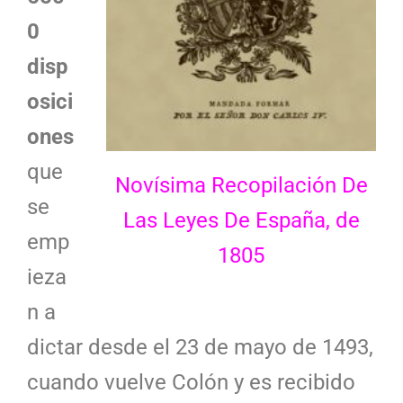
0
disp
osici
ones
que
Novísima Recopilación De
se
Las Leyes De España, de
emp
1805
ieza
n a
dictar desde el 23 de mayo de 1493,
cuando vuelve Colón y es recibido