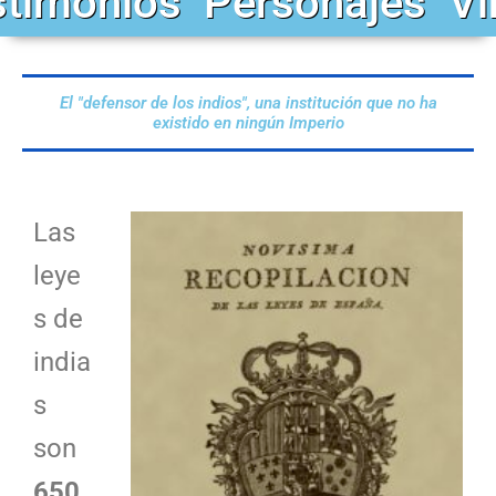
stimonios
Personajes
Vi
El "defensor de los indios", una institución que no ha
existido en ningún Imperio
Las
leye
s de
india
s
son
650