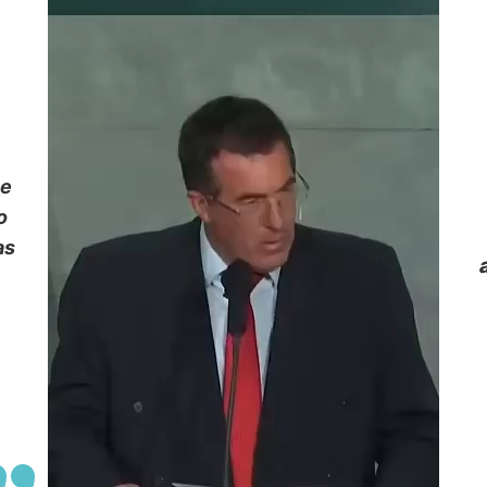
ue
o
as