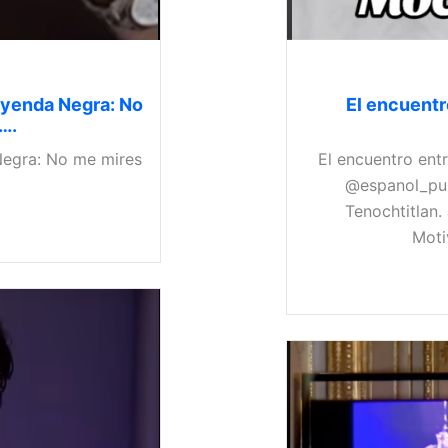
Leyenda Negra: No
El encuentr
….
 Negra: No me mires
El encuentro en
@espanol_pur
Tenochtitlan.
Moti