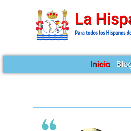
Ir
al
La Hisp
contenido
Para todos los Hispanos d
Inicio
Blo