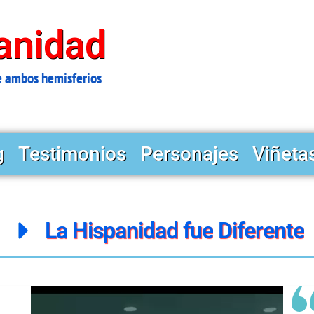
anidad
e ambos hemisferios
g
Testimonios
Personajes
Viñeta
La
Hispanidad
fue
Diferente